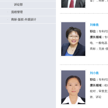
金），商标，
诉讼部
·
流程管理
·
商标·版权·外观设计
刘春燕
职位：
专利代
擅长领域：
专
电、一般电器
商标；无效·
刘小燕
职位：
专利代
擅长领域：
机
校对，审查意
效、诉讼