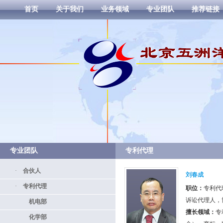
首页
关于我们
业务领域
专业团队
推荐链接
专业团队
专利代理
·
合伙人
刘春成
·
专利代理
职位：
专利代
诉讼代理人，
机电部
擅长领域：
专
化学部