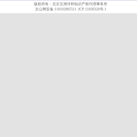
版权所有：北京五洲洋和知识产权代理事务所
京公网安备:110102005511
ICP:11039320号-1