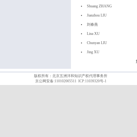
Shuang ZHANG
Jianzhou LIU
刘春燕
Lina XU
Chunyan LIU
Jing XU
版权所有：北京五洲洋和知识产权代理事务所
京公网安备:110102005511
ICP:11039320号-1