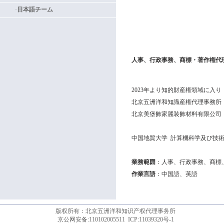
·
日本語チーム
人事、行政事務、商標
・著作権
代
2023
年より知的財産権領域に入り
北京五洲洋和知識産権代理事務所
北京美堡飾家麗装飾材料有限公司
中国地質大学
計算機科学及び技
業務範囲
：
人事、行政事務、商標
作業言語
：
中国語、英語
版权所有：北京五洲洋和知识产权代理事务所
京公网安备:110102005511
ICP:11039320号-1