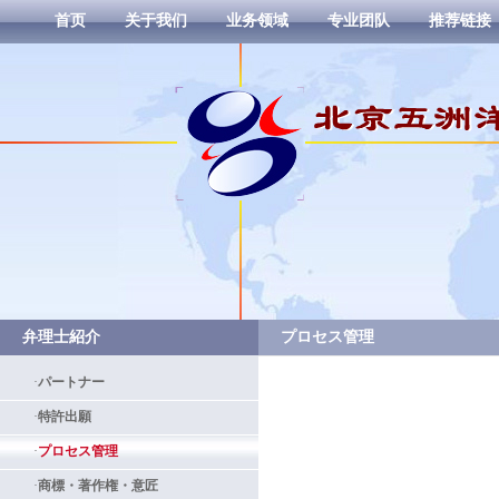
首页
关于我们
业务领域
专业团队
推荐链接
弁理士紹介
プロセス管理
·
パートナー
·
特許出願
·
プロセス管理
·
商標・著作権・意匠